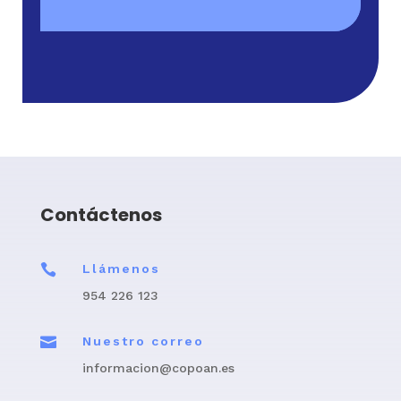
Contáctenos

Llámenos
954 226 123

Nuestro correo
informacion@copoan.es