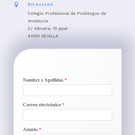

Dirección
Colegio Profesional de Podólogos de
Andalucía
C/ Albuera, 15 ppal
41001 SEVILLA
Nombre y Apellidos
*
Correo electrónico
*
Asunto
*