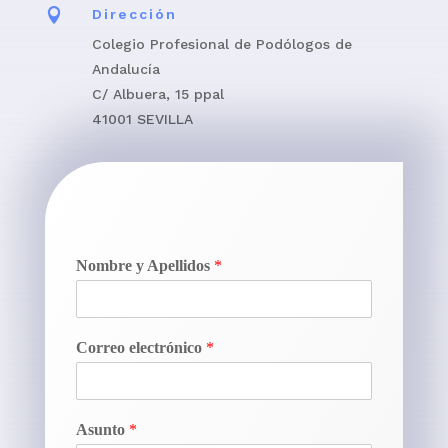

Dirección
Colegio Profesional de Podólogos de
Andalucía
C/ Albuera, 15 ppal
41001 SEVILLA
Nombre y Apellidos
*
Correo electrónico
*
Asunto
*