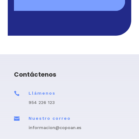
Contáctenos

Llámenos
954 226 123

Nuestro correo
informacion@copoan.es