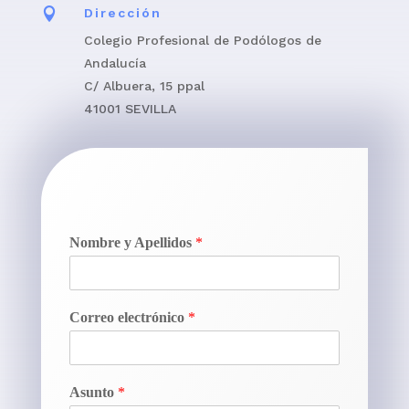

Dirección
Colegio Profesional de Podólogos de
Andalucía
C/ Albuera, 15 ppal
41001 SEVILLA
Nombre y Apellidos
*
Correo electrónico
*
Asunto
*