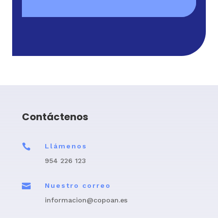
Contáctenos

Llámenos
954 226 123

Nuestro correo
informacion@copoan.es