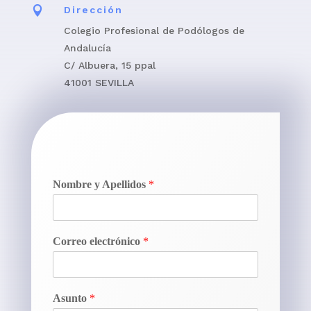

Dirección
Colegio Profesional de Podólogos de
Andalucía
C/ Albuera, 15 ppal
41001 SEVILLA
Nombre y Apellidos
*
Correo electrónico
*
Asunto
*