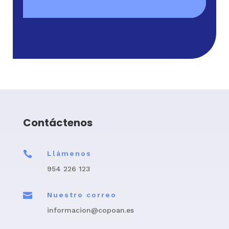
Contáctenos

Llámenos
954 226 123

Nuestro correo
informacion@copoan.es