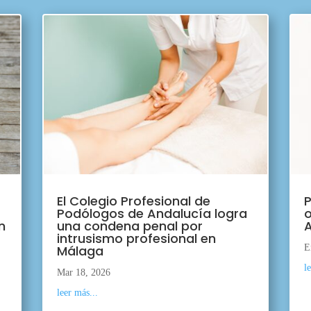
El Colegio Profesional de
P
Podólogos de Andalucía logra
o
n
una condena penal por
A
intrusismo profesional en
Málaga
E
l
Mar 18, 2026
leer más...