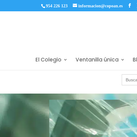
954 226 123
informacion@copoan.es
El Colegio
Ventanilla única
B
Buscar: