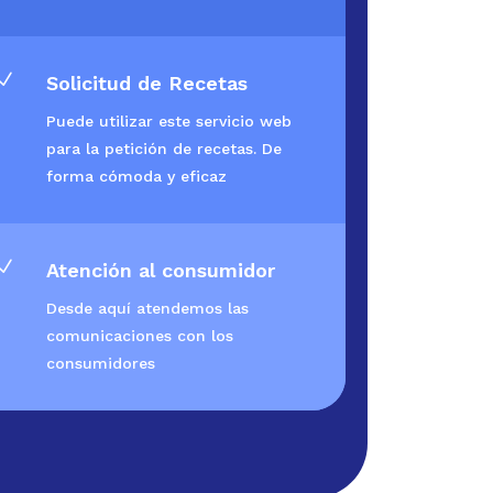
N
Solicitud de Recetas
Puede utilizar este servicio web
para la petición de recetas. De
forma cómoda y eficaz
N
Atención al consumidor
Desde aquí atendemos las
comunicaciones con los
consumidores