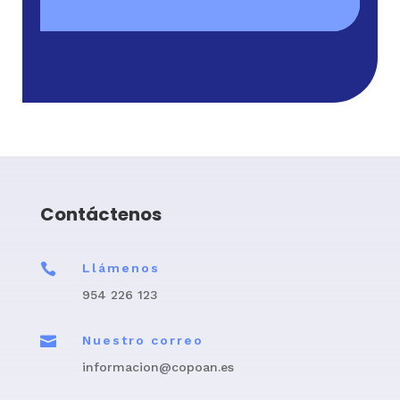
Contáctenos

Llámenos
954 226 123

Nuestro correo
informacion@copoan.es