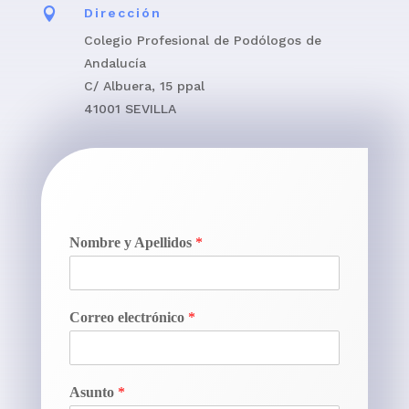

Dirección
Colegio Profesional de Podólogos de
Andalucía
C/ Albuera, 15 ppal
41001 SEVILLA
Nombre y Apellidos
*
Correo electrónico
*
Asunto
*