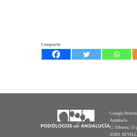
Compartir
Colegio Profes
Andalucía
C/ Albuera, 15 
41001 SEVIL