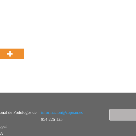
ional de Podólogos de
informacion@copoan.es
954 226 123
ppal
LA