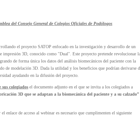
samblea
del Consejo General de Colegios Oficiales de Podólogos
arrollando el proyecto SATOP
enfocado en la investigación y desarrollo de un
nte impresión 3D, conocido como "Dual". Este proyecto pretende revolucionar l
egrando de forma única los datos del análisis biomecánicos del paciente con la
do de modelación 3D. Dada la utilidad y los beneficios que podrían derivarse 
ersidad ayudando en la difusión del proyecto.
 sus colegiados
el documento adjunto en el que se invita a los colegiados a
bricación 3D que se adaptan a la biomecánica del paciente y a su calzado” 
l enlace de acceso al webinar es necesario que cumplimenten el siguiente