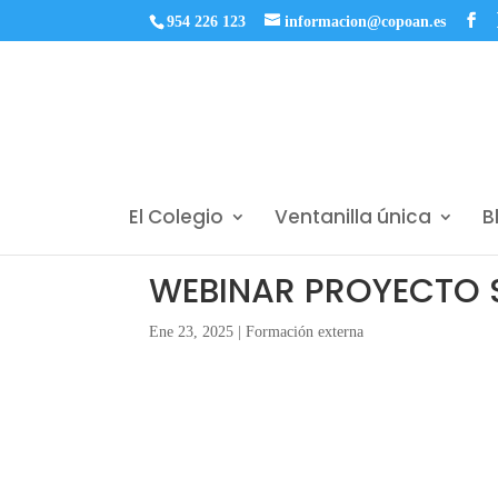
954 226 123
informacion@copoan.es
El Colegio
Ventanilla única
B
WEBINAR PROYECTO 
Ene 23, 2025
|
Formación externa