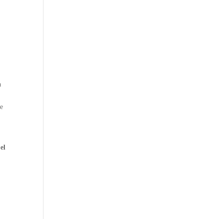
a
de
el