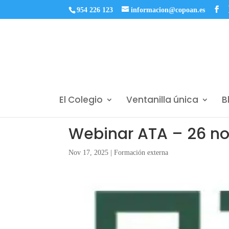
954 226 123
informacion@copoan.es
El Colegio
Ventanilla única
B
Webinar ATA – 26 no
Nov 17, 2025
|
Formación externa