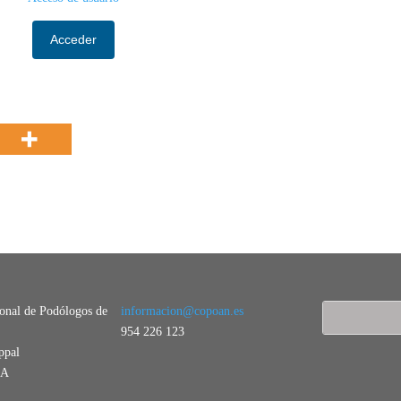
Acceder
ional de Podólogos de
informacion@copoan.es
954 226 123
ppal
LA