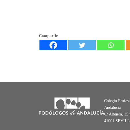
Compartir
Colegio Profes
Andalucía
C/ Albuera, 15 
41001 SEVIL