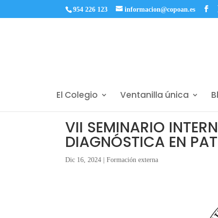
954 226 123
informacion@copoan.es
El Colegio
Ventanilla única
B
VII SEMINARIO INTE
DIAGNÓSTICA EN PATO
Dic 16, 2024
|
Formación externa