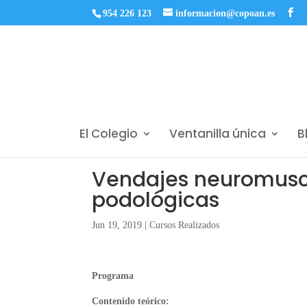
954 226 123
informacion@copoan.es
El Colegio
Ventanilla única
B
Vendajes neuromuscu
podológicas
Jun 19, 2019
|
Cursos Realizados
Programa
Contenido teórico: