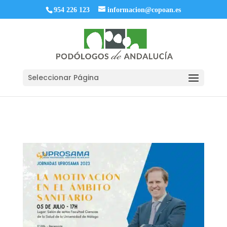
954 226 123
informacion@copoan.es
Seleccionar Página