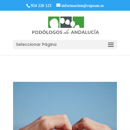
954 226 123
informacion@copoan.es
Seleccionar Página