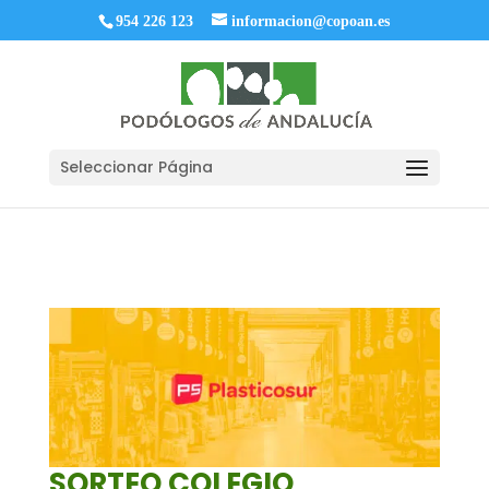
954 226 123
informacion@copoan.es
Seleccionar Página
SORTEO COLEGIO