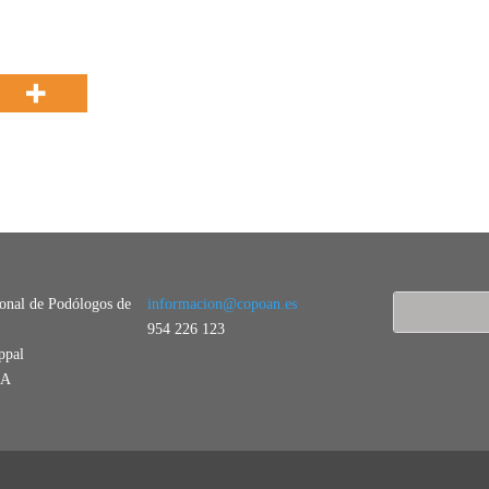
ional de Podólogos de
informacion@copoan.es
954 226 123
ppal
LA