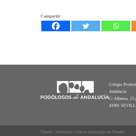
Compartir
Colegio Profes
Andalucía
C/ Albuera, 15 
41001 SEVIL
Diseño: Tremendo | Con la tecnología de Netebu