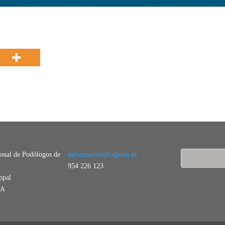
ional de Podólogos de
informacion@copoan.es
954 226 123
ppal
LA