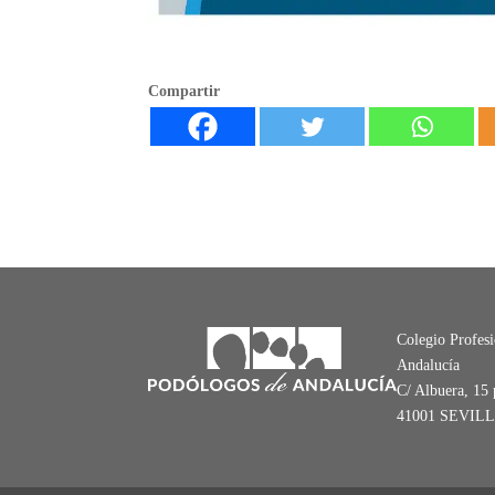
Compartir
Colegio Profes
Andalucía
C/ Albuera, 15 
41001 SEVIL