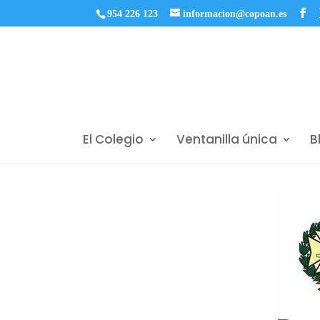
954 226 123
informacion@copoan.es
El Colegio
Ventanilla única
B