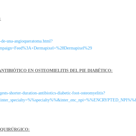
:
a-de-una-angioqueratoma.html?
ampaign=Feed%3A+Dermapixel+%28Dermapixel%29
NTIBIÓTICO EN OSTEOMIELITIS DEL PIE DIABÉTICO:
ts-shorter-duration-antibiotics-diabetic-foot-osteomyelitis?
&inter_specialty=%%specialty%%&inter_enc_npi=%%ENCRYPTED_NPI%
 QUIRÚRGICO: