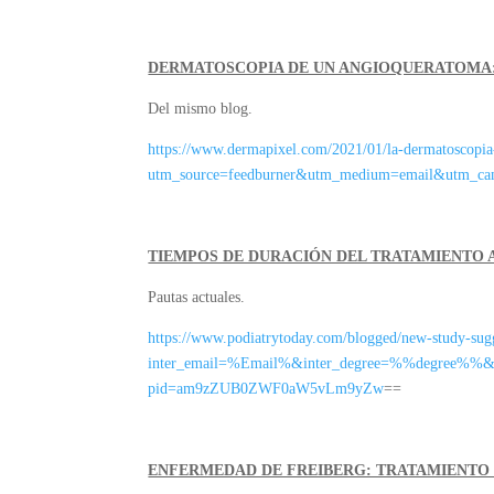
DERMATOSCOPIA DE UN ANGIOQUERATOMA
Del mismo blog.
https://www.dermapixel.com/2021/01/la-dermatoscopi
utm_source=feedburner&utm_medium=email&utm_c
TIEMPOS DE DURACIÓN DEL TRATAMIENTO A
Pautas actuales.
https://www.podiatrytoday.com/blogged/new-study-sugges
inter_email=%Email%&inter_degree=%%degree%%
pid=am9zZUB0ZWF0aW5vLm9yZw
==
ENFERMEDAD DE FREIBERG: TRATAMIENTO