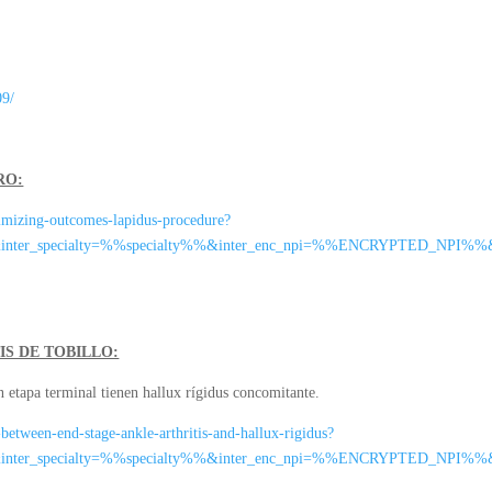
09/
RO:
imizing-outcomes-lapidus-procedure?
&inter_specialty=%%specialty%%&inter_enc_npi=%%ENCRYPTED_NPI%
IS DE TOBILLO:
en etapa terminal tienen hallux rígidus concomitante.
between-end-stage-ankle-arthritis-and-hallux-rigidus?
&inter_specialty=%%specialty%%&inter_enc_npi=%%ENCRYPTED_NPI%