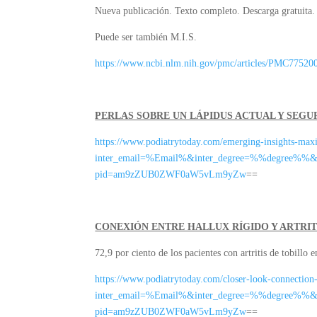
Nueva publicación. Texto completo. Descarga gratuita.
Puede ser también M.I.S.
https://www.ncbi.nlm.nih.gov/pmc/articles/PMC77520
PERLAS SOBRE UN LÁPIDUS ACTUAL Y SEGU
https://www.podiatrytoday.com/emerging-insights-max
inter_email=%Email%&inter_degree=%%degree%%
pid=am9zZUB0ZWF0aW5vLm9yZw
==
CONEXIÓN ENTRE HALLUX RÍGIDO Y ARTRIT
72,9 por ciento de los pacientes con artritis de tobillo 
https://www.podiatrytoday.com/closer-look-connection-
inter_email=%Email%&inter_degree=%%degree%%
pid=am9zZUB0ZWF0aW5vLm9yZw
==