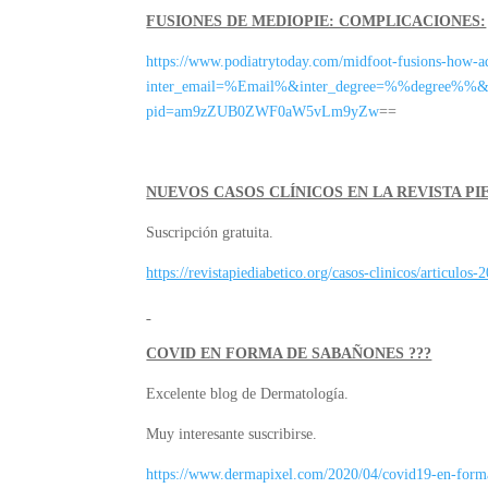
FUSIONES DE MEDIOPIE: COMPLICACIONES:
https://www.podiatrytoday.com/midfoot-fusions-how-a
inter_email=%Email%&inter_degree=%%degree%%
pid=am9zZUB0ZWF0aW5vLm9yZw
==
NUEVOS CASOS CLÍNICOS EN LA REVISTA PI
Suscripción gratuita.
https://revistapiediabetico.org/casos-clinicos/articulos-
COVID EN FORMA DE SABAÑONES ???
Excelente blog de Dermatología.
Muy interesante suscribirse.
https://www.dermapixel.com/2020/04/covid19-en-form