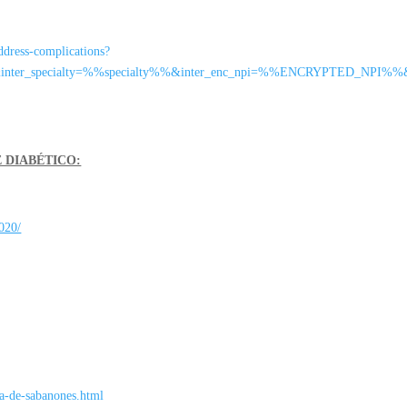
ddress-complications?
&inter_specialty=%%specialty%%&inter_enc_npi=%%ENCRYPTED_NPI%
E DIABÉTICO:
2020/
a-de-sabanones.html