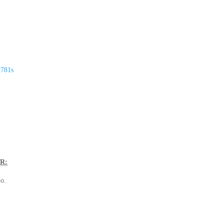
=781s
R:
lo.