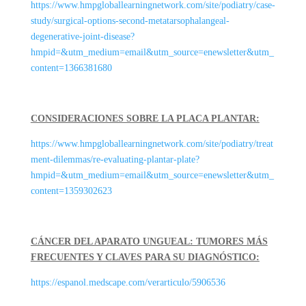
https://www.hmpgloballearningnetwork.com/site/podiatry/case-
study/surgical-options-second-metatarsophalangeal-
degenerative-joint-disease?
hmpid=&utm_medium=email&utm_source=enewsletter&utm_
content=1366381680
CONSIDERACIONES SOBRE LA PLACA PLANTAR:
https://www.hmpgloballearningnetwork.com/site/podiatry/treat
ment-dilemmas/re-evaluating-plantar-plate?
hmpid=&utm_medium=email&utm_source=enewsletter&utm_
content=1359302623
CÁNCER DEL APARATO UNGUEAL: TUMORES MÁS
FRECUENTES Y CLAVES PARA SU DIAGNÓSTICO:
https://espanol.medscape.com/verarticulo/5906536