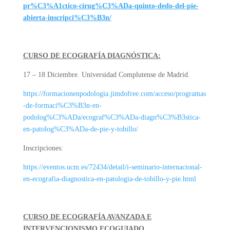
pr%C3%A1ctico-cirug%C3%ADa-quinto-dedo-del-pie-
abierta-inscripci%C3%B3n/
CURSO DE ECOGRAFÍA DIAGNÓSTICA:
17 – 18 Diciembre. Universidad Complutense de Madrid.
https://formacionenpodologia.jimdofree.com/acceso/programas
-de-formaci%C3%B3n-en-
podolog%C3%ADa/ecograf%C3%ADa-diagn%C3%B3stica-
en-patolog%C3%ADa-de-pie-y-tobillo/
Inscripciones:
https://eventos.ucm.es/72434/detail/i-seminario-internacional-
en-ecografia-diagnostica-en-patologia-de-tobillo-y-pie.html
CURSO DE ECOGRAFÍA AVANZADA E
INTERVENCIONISMO ECOGUIADO