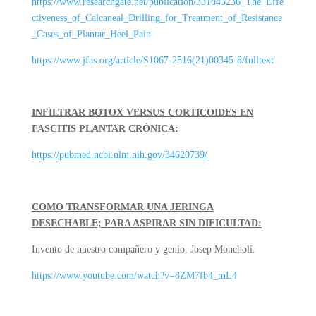
https://www.researchgate.net/publication/331843236_The_Effe
ctiveness_of_Calcaneal_Drilling_for_Treatment_of_Resistance
_Cases_of_Plantar_Heel_Pain
https://www.jfas.org/article/S1067-2516(21)00345-8/fulltext
INFILTRAR BOTOX VERSUS CORTICOIDES EN
FASCITIS PLANTAR CRÓNICA:
https://pubmed.ncbi.nlm.nih.gov/34620739/
COMO TRANSFORMAR UNA JERINGA
DESECHABLE; PARA ASPIRAR SIN DIFICULTAD:
Invento de nuestro compañero y genio, Josep Moncholí.
https://www.youtube.com/watch?v=8ZM7fb4_mL4