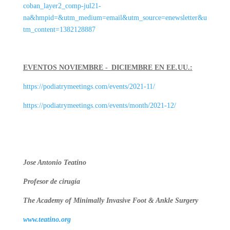
coban_layer2_comp-jul21-
na&hmpid=&utm_medium=email&utm_source=enewsletter&u
tm_content=1382128887
EVENTOS NOVIEMBRE -_DICIEMBRE EN EE.UU.:
https://podiatrymeetings.com/events/2021-11/
https://podiatrymeetings.com/events/month/2021-12/
Jose Antonio Teatino
Profesor de cirugía
The Academy of Minimally Invasive Foot & Ankle Surgery
www.teatino.org