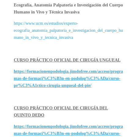
Ecografía, Anatomía Palpatoria e Investigación del Cuerpo
Humano in Vivo y Técnica Invasiva
https://www.ucm.es/estudios/experto-
ecografia_anatomia_palpatoria_e_investigacion_del_cuerpo_hu
mano_in_vivo_y_tecnica_invasiva
CURSO PRÁCTICO OFICIAL DE CIRUGÍA UNGUEAL
https://formacionenpodologia.jimdofree.com/acceso/progra
mas-de-formaci%C3%B3n-en-podolog%C3%ADa/curso-
pr%C3%A1ctico-cirugia-ungueal-del-pie/
CURSO PRÁCTICO OFICIAL DE CIRUGÍA DEL
QUINTO DEDO
https://formacionenpodologia.jimdofree.com/acceso/progra
mas-de-formaci%C3%B3n-en-podolog%C3%ADa/curso-