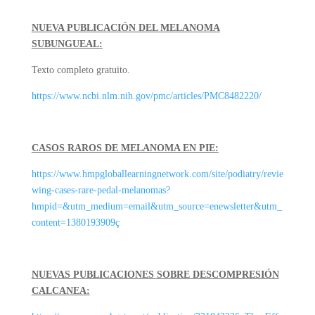
NUEVA PUBLICACIÓN DEL MELANOMA
SUBUNGUEAL:
Texto completo gratuito.
https://www.ncbi.nlm.nih.gov/pmc/articles/PMC8482220/
CASOS RAROS DE MELANOMA EN PIE:
https://www.hmpgloballearningnetwork.com/site/podiatry/revie
wing-cases-rare-pedal-melanomas?
hmpid=&utm_medium=email&utm_source=enewsletter&utm_
content=1380193909ç
NUEVAS PUBLICACIONES SOBRE DESCOMPRESIÓN
CALCANEA: