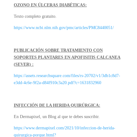
OZONO EN ÚLCERAS DIABÉTICAS:
Texto completo gratuito.
https://www.ncbi.nlm.nih.gov/pmc/articles/PMC8440051/
PUBLICACIÓN SOBRE TRATAMIENTO CON
SOPORTES PLANTARES EN APOFISITIS CALCANEA
(SEVER) :
https://assets.researchsquare.com/files/rs-20702/v1/3db1c8d7-
e3dd-4c6e-9f2a-d84f910c3a20.pdf?c=1631832960
INFECCIÓN DE LA HERIDA QUIRÚRGICA:
En Dermapixel, un Blog al que te debes suscribir.
https://www.dermapixel.com/2021/10/infeccion-de-herida-
quirurgica-porque.html?