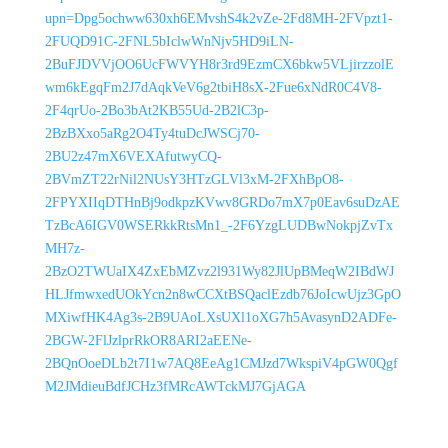
upn=Dpg5ochww630xh6EMvshS4k2vZe-2Fd8MH-2FVpzt1-
2FUQD91C-2FNL5bIclwWnNjv5HD9iLN-
2BuFJDVVjOO6UcFWVYH8r3rd9EzmCX6bkw5VLjirzzolE
wm6kEgqFm2J7dAqkVeV6g2tbiH8sX-2Fue6xNdR0C4V8-
2F4qrUo-2Bo3bAt2KB55Ud-2B2lC3p-
2BzBXxo5aRg2O4Ty4tuDcJWSCj70-
2BU2z47mX6VEXAfutwyCQ-
2BVmZT22rNil2NUsY3HTzGLVl3xM-2FXhBpO8-
2FPYXIIqDTHnBj9odkpzKVwv8GRDo7mX7p0Eav6suDzAE
TzBcA6IGV0WSERkkRtsMn1_-2F6YzgLUDBwNokpjZvTx
MH7z-
2BzO2TWUaIX4ZxEbMZvz2l931Wy82JlUpBMeqW2IBdWJ
HLJfmwxedUOkYcn2n8wCCXtBSQaclEzdb76JoIcwUjz3GpO
MXiwfHK4Ag3s-2B9UAoLXsUXl1oXG7h5AvasynD2ADFe-
2BGW-2FlJzlprRkOR8ARI2aEENe-
2BQnOoeDLb2t7I1w7AQ8EeAg1CMJzd7WkspiV4pGW0Qgf
M2JMdieuBdfJCHz3fMRcAWTckMJ7GjAGA