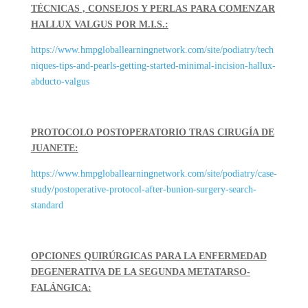
TÉCNICAS , CONSEJOS Y PERLAS PARA COMENZAR
HALLUX VALGUS POR M.I.S.:
https://www.hmpgloballearningnetwork.com/site/podiatry/tech
niques-tips-and-pearls-getting-started-minimal-incision-hallux-
abducto-valgus
PROTOCOLO POSTOPERATORIO TRAS CIRUGÍA DE
JUANETE:
https://www.hmpgloballearningnetwork.com/site/podiatry/case-
study/postoperative-protocol-after-bunion-surgery-search-
standard
OPCIONES QUIRÚRGICAS PARA LA ENFERMEDAD
DEGENERATIVA DE LA SEGUNDA METATARSO-
FALÁNGICA: