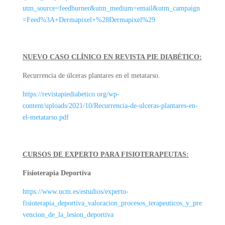
utm_source=feedburner&utm_medium=email&utm_campaign
=Feed%3A+Dermapixel+%28Dermapixel%29
NUEVO CASO CLÍNICO EN REVISTA PIE DIABÉTICO:
Recurrencia de úlceras plantares en el metatarso.
https://revistapiediabetico.org/wp-
content/uploads/2021/10/Recurrencia-de-ulceras-plantares-en-
el-metatarso.pdf
CURSOS DE EXPERTO PARA FISIOTERAPEUTAS:
Fisioterapia Deportiva
https://www.ucm.es/estudios/experto-
fisioterapia_deportiva_valoracion_procesos_terapeuticos_y_pre
vencion_de_la_lesion_deportiva