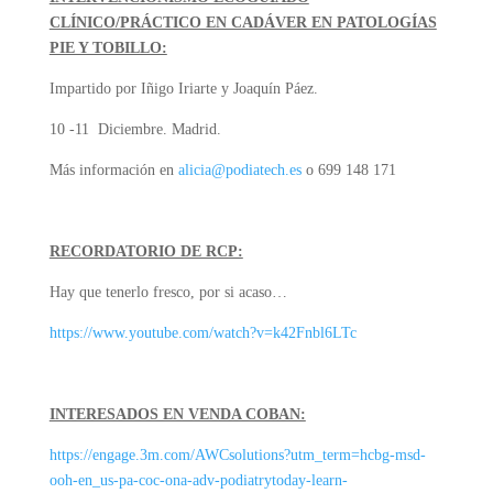
CLÍNICO/PRÁCTICO EN CADÁVER EN PATOLOGÍAS
PIE Y TOBILLO:
Impartido por Iñigo Iriarte y Joaquín Páez.
10 -11 Diciembre. Madrid.
Más información en
alicia@podiatech.es
o 699 148 171
RECORDATORIO DE RCP:
Hay que tenerlo fresco, por si acaso…
https://www.youtube.com/watch?v=k42Fnbl6LTc
INTERESADOS EN VENDA COBAN:
https://engage.3m.com/AWCsolutions?utm_term=hcbg-msd-
ooh-en_us-pa-coc-ona-adv-podiatrytoday-learn-