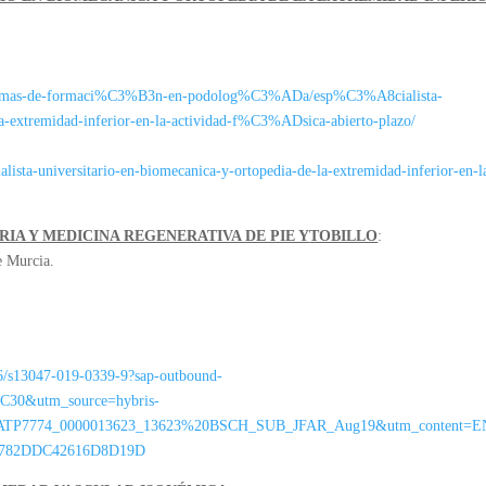
rogramas-de-formaci%C3%B3n-en-podolog%C3%ADa/esp%C3%A8cialista-
-extremidad-inferior-en-la-actividad-f%C3%ADsica-abierto-plazo/
ialista-universitario-en-biomecanica-y-ortopedia-de-la-extremidad-inferior-en-l
A Y MEDICINA REGENERATIVA DE PIE Y
TOBILLO
:
e Murcia.
186/s13047-019-0339-9?sap-outbound-
0&utm_source=hybris-
_ATP7774_0000013623_13623%20BSCH_SUB_JFAR_Aug19&utm_content=EN
EE782DDC42616D8D19D