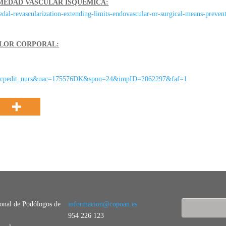
RMEDAD VASCULAR ISQUÉMICA:
al-revascularization-extending-limits-endovascular-or-surgical-means-preven
OLOR CORPORAL:
scpedit_nurs&uac=175576DK&spon=24&impID=2062297&faf=1
ional de Podólogos de
informacion@copoan.es
954 226 123