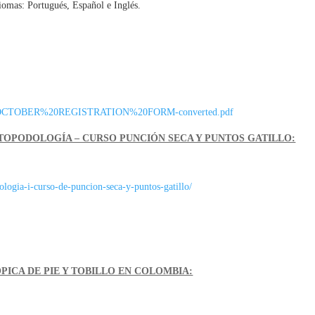
diomas: Portugués, Español e Inglés.
%20OCTOBER%20REGISTRATION%20FORM-converted.pdf
TOPODOLOGÍA – CURSO PUNCIÓN SECA Y PUNTOS GATILLO:
ologia-i-curso-de-puncion-seca-y-puntos-gatillo/
ICA DE PIE Y TOBILLO EN COLOMBIA: