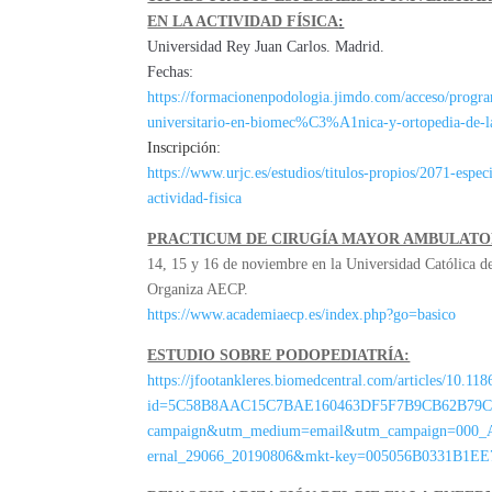
EN LA ACTIVIDAD FÍSICA
:
Universidad Rey Juan Carlos. Madrid.
Fechas:
https://formacionenpodologia.jimdo.com/acceso/p
universitario-en-biomec%C3%A1nica-y-ortopedia-de-la
Inscripción:
https://www.urjc.es/estudios/titulos-propios/2071-espec
actividad-fisica
PRACTICUM DE CIRUGÍA MAYOR AMBULATORI
14, 15 y 16 de noviembre en la Universidad Católica d
Organiza AECP.
https://www.academiaecp.es/index.php?go=basico
ESTUDIO SOBRE PODOPEDIATRÍA:
https://jfootankleres.biomedcentral.com/articles/10.1
id=5C58B8AAC15C7BAE160463DF5F7B9CB62B79CC3
campaign&utm_medium=email&utm_campaign=000
ernal_29066_20190806&mkt-key=005056B0331B1