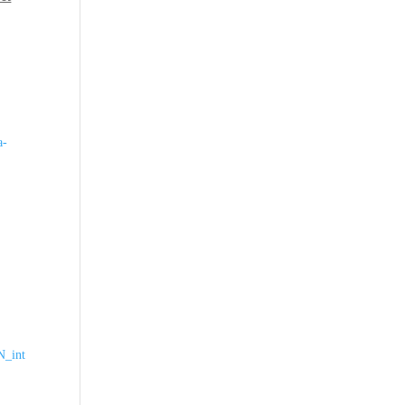
a-
_int