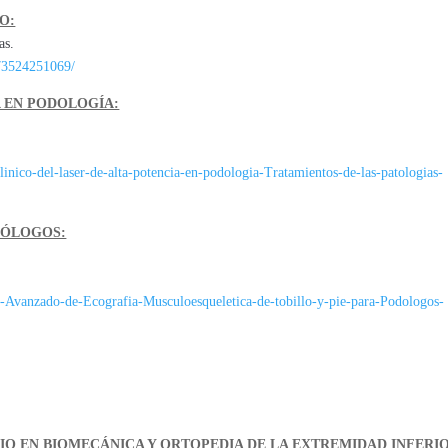
O:
as.
73524251069/
A EN PODOLOGÍA:
linico-del-laser-de-alta-potencia-en-podologia-Tratamientos-de-las-patologias-
DÓLOGOS:
so-Avanzado-de-Ecografia-Musculoesqueletica-de-tobillo-y-pie-para-Podologos-
RIO EN BIOMECÁNICA Y ORTOPEDIA DE LA EXTREMIDAD INFERI