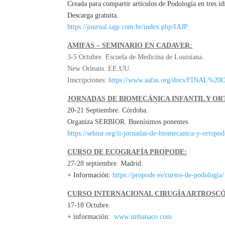
Creada para compartir artículos de Podología en tres i
Descarga gratuita.
https://journal.iajp.com.br/index.php/IAJP
AMIFAS – SEMINARIO EN CADAVER:
3-5 Octubre. Escuela de Medicina de Louisiana.
New Orleans. EE.UU.
Inscripciones:
https://www.aafas.org/docs/FINAL
JORNADAS DE BIOMECÁNICA INFANTIL Y OR
20-21 Septiembre. Córdoba.
Organiza SERBIOR. Buenísimos ponentes.
https://sebior.org/ii-jornadas-de-biomecanica-y-ortopod
CURSO DE ECOGRAFÍA PROPODE:
27-28 septiembre. Madrid.
+ Información:
https://propode.es/cursos-de-podologia/
CURSO INTERNACIONAL CIRUGÍA ARTROSCÓP
17-18 Octubre.
+ información:
www.imbanaco.com