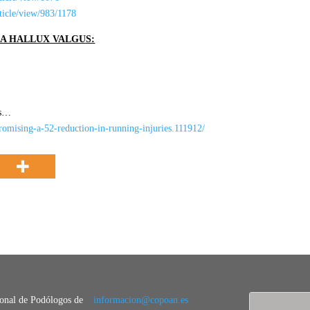
rticle/view/983/1178
RA HALLUX VALGUS:
as…
promising-a-52-reduction-in-running-injuries.111912/
ional de Podólogos de
informacion@copoan.es