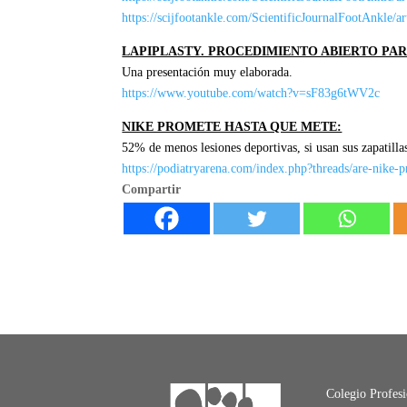
https://scijfootankle.com/ScientificJournalFootAnkle/a
LAPIPLASTY. PROCEDIMIENTO ABIERTO PA
Una presentación muy elaborada.
https://www.youtube.com/watch?v=sF83g6tWV2c
NIKE PROMETE HASTA QUE METE:
52% de menos lesiones deportivas, si usan sus zapatill
https://podiatryarena.com/index.php?threads/are-nike-
Compartir
Colegio Profes