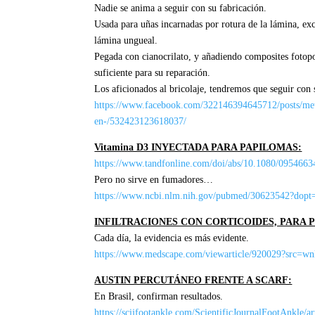
Nadie se anima a seguir con su fabricación.
Usada para uñas incarnadas por rotura de la lámina, exce
lámina ungueal.
Pegada con cianocrilato, y añadiendo composites fotopol
suficiente para su reparación.
Los aficionados al bricolaje, tendremos que seguir con 
https://www.facebook.com/322146394645712/posts/meto
en-/532423123618037/
Vitamina D3 INYECTADA PARA PAPILOMAS:
https://www.tandfonline.com/doi/abs/10.1080/095466
Pero no sirve en fumadores…
https://www.ncbi.nlm.nih.gov/pubmed/30623542?dopt
INFILTRACIONES CON CORTICOIDES, PARA
Cada día, la evidencia es más evidente.
https://www.medscape.com/viewarticle/920029?sr
AUSTIN PERCUTÁNEO FRENTE A SCARF:
En Brasil, confirman resultados.
https://scijfootankle.com/ScientificJournalFootAnkle/a