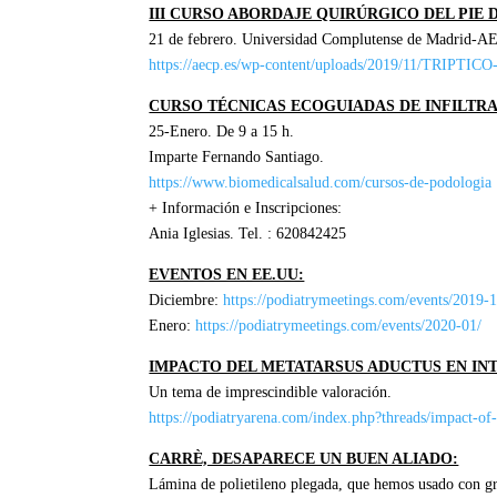
III CURSO ABORDAJE QUIRÚRGICO DEL PIE 
21 de febrero. Universidad Complutense de Madrid-A
https://aecp.es/wp-content/uploads/2019/11/T
CURSO TÉCNICAS ECOGUIADAS DE INFILTR
25-Enero. De 9 a 15 h.
Imparte Fernando Santiago.
https://www.biomedicalsalud.com/cursos-de-podologia
+ Información e Inscripciones:
Ania Iglesias. Tel. : 620842425
EVENTOS EN EE.UU:
Diciembre:
https://podiatrymeetings.com/events/2019-1
Enero:
https://podiatrymeetings.com/events/2020-01/
IMPACTO DEL METATARSUS ADUCTUS EN IN
Un tema de imprescindible valoración.
https://podiatryarena.com/index.php?threads/impact-o
CARRÈ, DESAPARECE UN BUEN ALIADO:
Lámina de polietileno plegada, que hemos usado con gr