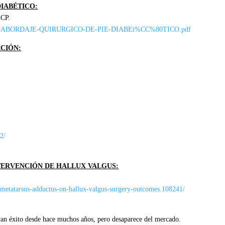
DIABÉTICO:
ECP.
RIPTICO-ABORDAJE-QUIRURGICO-DE-PIE-DIABEi%CC%80TICO.pdf
ACIÓN:
2/
TERVENCIÓN DE HALLUX VALGUS:
f-metatarsus-adductus-on-hallux-valgus-surgery-outcomes.108241/
an éxito desde hace muchos años, pero desaparece del mercado.