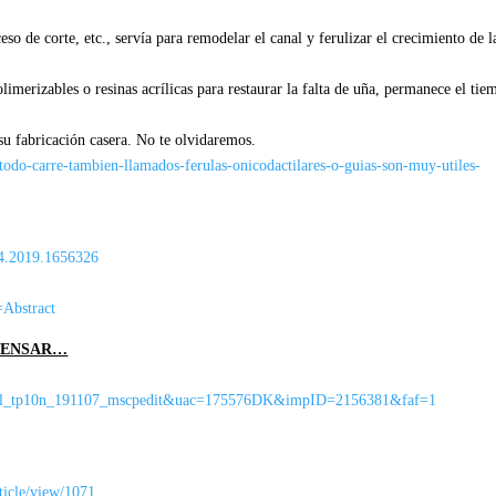
so de corte, etc., servía para remodelar el canal y ferulizar el crecimiento de l
imerizables o resinas acrílicas para restaurar la falta de uña, permanece el tie
su fabricación casera. No te olvidaremos.
do-carre-tambien-llamados-ferulas-onicodactilares-o-guias-son-muy-utiles-
34.2019.1656326
=Abstract
 PENSAR…
c=wnl_tp10n_191107_mscpedit&uac=175576DK&impID=2156381&faf=1
rticle/view/1071