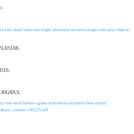
lo
ry/case-study/what-role-might-minimally-invasive-surgery-mis-play-charcot-
PLANTAR:
TON:
 RÍGIDUS:
/case-study/hallux-rigidus-arthrodesis-ultimately-best-option?
r&utm_content=1305231269