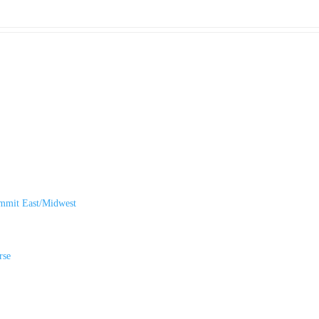
mmit East/Midwest
rse