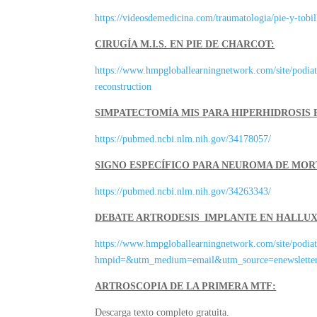
https://videosdemedicina.com/traumatologia/pie-y-tobil
CIRUGÍA M.I.S. EN PIE DE CHARCOT:
https://www.hmpgloballearningnetwork.com/site/podiat
reconstruction
SIMPATECTOMÍA MIS PARA HIPERHIDROSIS 
https://pubmed.ncbi.nlm.nih.gov/34178057/
SIGNO ESPECÍFICO PARA NEUROMA DE MOR
https://pubmed.ncbi.nlm.nih.gov/34263343/
DEBATE ARTRODESIS_IMPLANTE EN HALLUX
https://www.hmpgloballearningnetwork.com/site/podiatry
hmpid=&utm_medium=email&utm_source=enewslette
ARTROSCOPIA DE LA PRIMERA MTF:
Descarga texto completo gratuita.