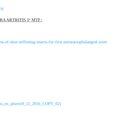
19/
A ARTRITIS 1ª MTF:
ss-of-shoe-stiffening-inserts-for-first-metatarsophalangeal-joint-
omos_en_abierto9_11_2016_COPY_02)