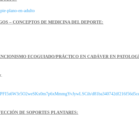
-pie-plano-en-adulto
GOS – CONCEPTOS DE MEDICINA DEL DEPORTE:
ENCIONISMO ECOGUIADO/PRÁCTICO EN CADÁVER EN PATOLOG
z.
7/WLyNPFI5s6W3r5O2weSKx0m7p6xMmmgYvJywLSCih/d81ba340742df216f56d5c
FECCIÓN DE SOPORTES PLANTARES: