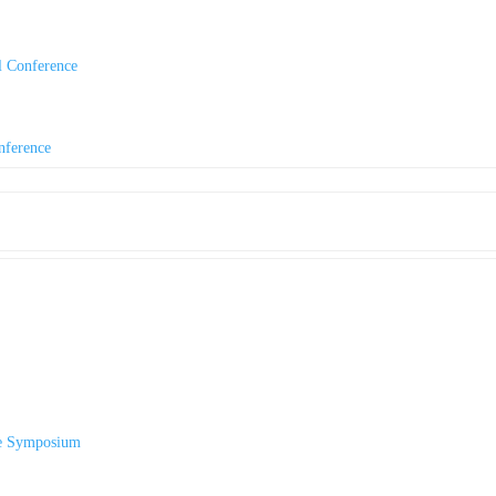
l Conference
nference
le Symposium