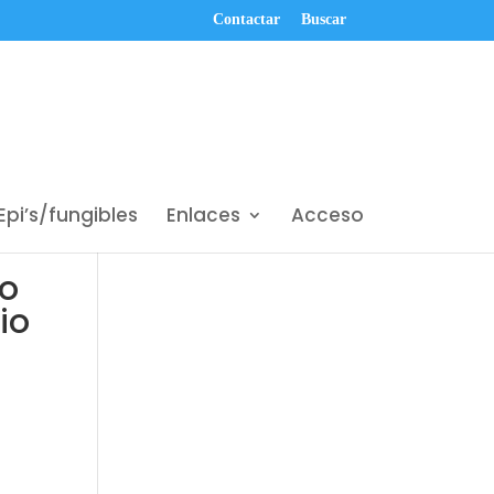
Contactar
Buscar
Epi’s/fungibles
Enlaces
Acceso
to
io