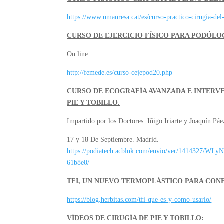
https://www.umanresa.cat/es/curso-practico-cirugia-del
CURSO DE EJERCICIO FÍSICO PARA PODÓLO
On line.
http://femede.es/curso-cejepod20.php
CURSO DE ECOGRAFÍA AVANZADA E INTERV
PIE Y TOBILLO.
Impartido por los Doctores: Iñigo Iriarte y Joaquín Páe
17 y 18 De Septiembre. Madrid.
https://podiatech.acblnk.com/envio/ver/141432
61b8e0/
TFI, UN NUEVO TERMOPLÁSTICO PARA CON
https://blog.herbitas.com/tfi-que-es-y-como-usarlo/
VÍDEOS DE CIRUGÍA DE PIE Y TOBILLO: