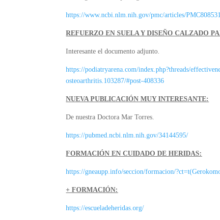
https://www.ncbi.nlm.nih.gov/pmc/articles/PMC80853
REFUERZO EN SUELA Y DISEÑO CALZADO PAR
Interesante el documento adjunto.
https://podiatryarena.com/index.php?threads/effectivene
osteoarthritis.103287/#post-408336
NUEVA PUBLICACIÓN MUY INTERESANTE:
De nuestra Doctora Mar Torres.
https://pubmed.ncbi.nlm.nih.gov/34144595/
FORMACIÓN EN CUIDADO DE HERIDAS:
https://gneaupp.info/seccion/formacion/?ct=t(Gerok
+ FORMACIÓN:
https://escueladeheridas.org/