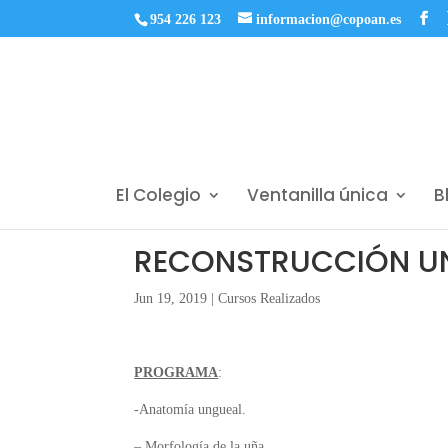
954 226 123
informacion@copoan.es
El Colegio
Ventanilla única
B
RECONSTRUCCIÓN UN
Jun 19, 2019
|
Cursos Realizados
PROGRAMA
:
-Anatomía ungueal.
– Morfología de la uña.