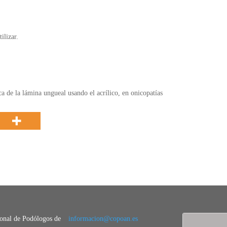
ilizar.
ca de la lámina ungueal usando el acrílico, en onicopatías
ional de Podólogos de
informacion@copoan.es