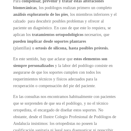
Para
compensar, prevenir y tratar estas alteraciones
biomecánicas
, los podólogos realizan primero un completo
análisis exploratorio de los pies
, los miembros inferiores y el
calzado para descubrir posibles problemas y ofrecer al
paciente un diagnóstico. En caso de que este lo requiera, se
aplican los
tratamientos ortopodológicos
necesarios, que
pueden implicar desde soportes plantares
(plantillas) u
ortosis de silicona, hasta posibles prótesis.
En este sentido, hay que aclarar que
estos elementos son
siempre personalizados
y la labor del podólogo consiste en
asegurarse de que los soportes cumplen con todos los
requerimientos técnicos y físicos adecuados para la
recuperación o compensación del pie del paciente.
En las consultas nos encontramos habitualmente con pacientes
que se sorprenden de que sea el podólogo, y no el técnico
ortopedista, el encargado de diseñar estos soportes. No
obstante, desde el Ilustre Colegio Profesional de Podólogos de
Andalucía insistimos: los ortopedistas no poseen la
cualificación sanitaria ni legal para diagnosticar ni prescribir