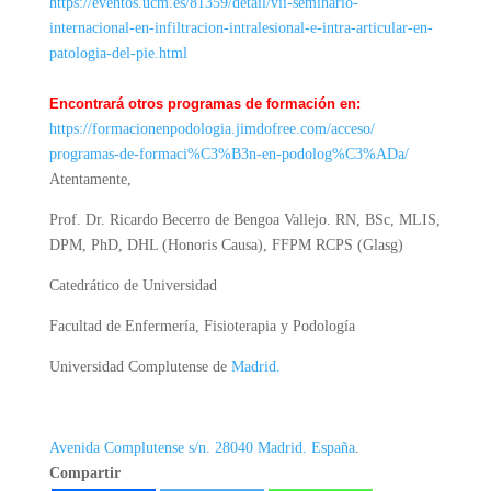
https://eventos.ucm.es/81359/
detail/vii-seminario-
internacional-en-infiltracion-
intralesional-e-intra-
articular-en-
patologia-del-
pie.html
Encontrará otros programas de formación en:
https://formacionenpodologia.
jimdofree.com/acceso/
programas-de-formaci%C3%B3n-
en-podolog%C3%ADa/
Atentamente,
Prof. Dr. Ricardo Becerro de Bengoa Vallejo. RN, BSc, MLIS,
DPM, PhD, DHL (Honoris Causa), FFPM RCPS (Glasg)
Catedrático de Universidad
Facultad de Enfermería, Fisioterapia y Podología
Universidad Complutense de
Madrid.
Avenida Complutense s/n. 28040 Madrid. España
.
Compartir