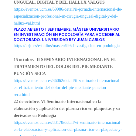
UNGUEAL, DIGITAL Y DEL HALLUX VALGUS
https://eventos.ucm.es/69986/
detail/ii-jornada-
internacional-de-
especializacion-profesional-
en-cirugia-ungueal-digital-y-
del-
hallux-val.html
PLAZO ABIERTO 1 SEPTIEMBRE. MÁSTER UNIVERSITARIO
EN INVESTIGACIÓN EN PODOLOGÍA PARA ACCEDER AL
DOCTORADO. UNIVERSIDAD REY JUAN CARLOS
https://urjc.es/estudios/
master/926-investigacion-en-
podologia
15 octubre.
II SEMINARIO INTERNACIONAL EN EL
TRATAMIENTO DEL DOLOR DEL PIE MEDIANTE
PUNCIÓN SECA
https://eventos.ucm.es/86062/
detail/ii-seminario-
internacional-
en-el-
tratamiento-del-dolor-del-pie-
mediante-puncion-
seca.html
22 de octubre. VI Seminario Internacional en la
elaboración y aplicación del plasma rico en plaquetas y su
derivados en Podología
https://eventos.ucm.es/83170/
detail/vi-seminario-
internacional-
en-la-
elaboracion-y-aplicacion-del-
plasma-rico-en-plaquetas-y-