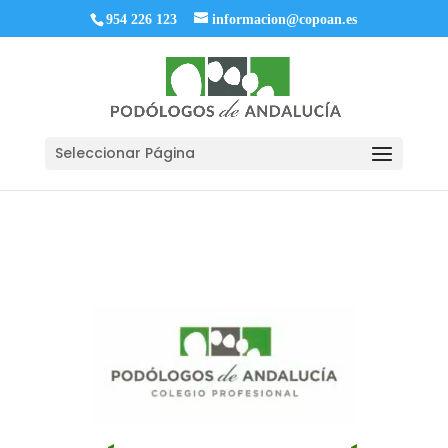
954 226 123
informacion@copoan.es
Seleccionar Página