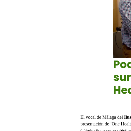
Po
sum
Hea
Jun 13, 20
El vocal de Málaga del
Ilus
presentación de ‘One Health
Cátedra tiene como objetivo