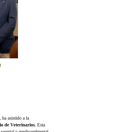
e
ha asistido a la
io de Veterinarios
. Esta
, vegetal y medioambiental.