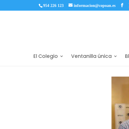
954 226 123
informacion@copoan.es
El Colegio
Ventanilla única
B