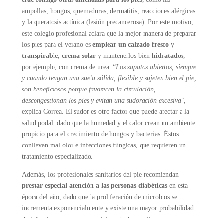
ampollas, hongos, quemaduras, dermatitis, reacciones alérgicas
y la queratosis actínica (lesión precancerosa). Por este motivo,
este colegio profesional aclara que la mejor manera de preparar
los pies para el verano es
emplear un calzado fresco
y
transpirable
,
crema solar
y mantenerlos bien
hidratados
,
por ejemplo, con crema de urea. “
Los zapatos abiertos, siempre
y cuando tengan una suela sólida, flexible y sujeten bien el pie,
son beneficiosos porque favorecen la circulación,
descongestionan los pies y evitan una sudoración excesiva
”,
explica Correa. El sudor es otro factor que puede afectar a la
salud podal, dado que la humedad y el calor crean un ambiente
propicio para el crecimiento de hongos y bacterias. Éstos
conllevan mal olor e infecciones fúngicas, que requieren un
tratamiento especializado.
Además, los profesionales sanitarios del pie recomiendan
prestar especial atención a las personas diabéticas
en esta
época del año, dado que la proliferación de microbios se
incrementa exponencialmente y existe una mayor probabilidad