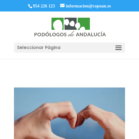
954 226 123
informacion@copoan.es
Seleccionar Página