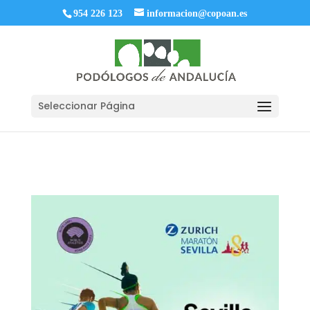
954 226 123
informacion@copoan.es
Seleccionar Página