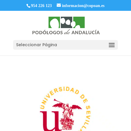
954 226 123
informacion@copoan.es
Seleccionar Página