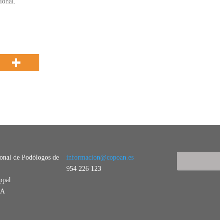
ional.
ional de Podólogos de
informacion@copoan.es
954 226 123
ppal
LA