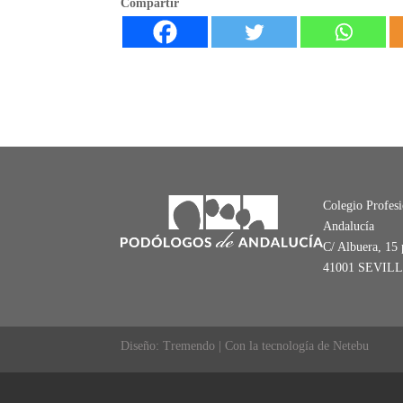
Compartir
Colegio Profes
Andalucía
C/ Albuera, 15 
41001 SEVIL
Diseño: Tremendo | Con la tecnología de Netebu