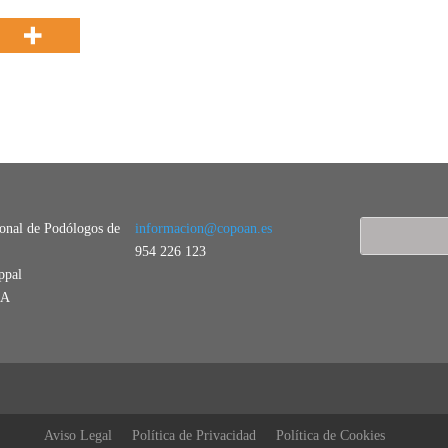
ional de Podólogos de
informacion@copoan.es
954 226 123
ppal
LA
Aviso Legal
Política de Privacidad
Política de Cookies