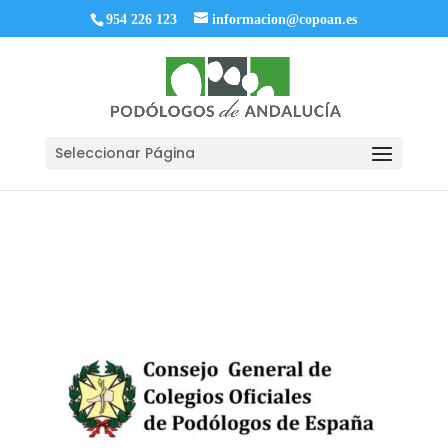
954 226 123
informacion@copoan.es
Seleccionar Página