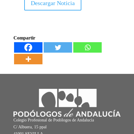
Descargar Noticia
Compartir
Colegio Profesional de Podólogos de Andalucía
C/ Albuera, 15 ppal
41001 SEVILLA