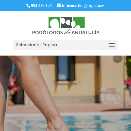
954 226 123
informacion@copoan.es
Seleccionar Página