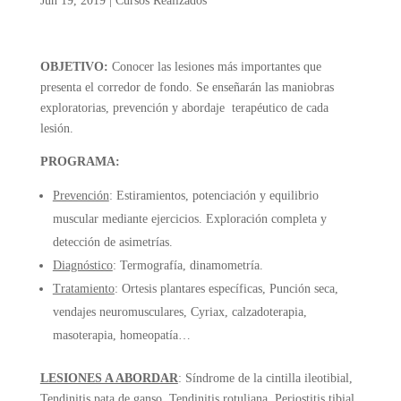
Jun 19, 2019
|
Cursos Realizados
OBJETIVO:
Conocer las lesiones más importantes que
presenta el corredor de fondo. Se enseñarán las maniobras
exploratorias, prevención y abordaje terapéutico de cada
lesión.
PROGRAMA:
Prevención
: Estiramientos, potenciación y equilibrio
muscular mediante ejercicios. Exploración completa y
detección de asimetrías.
Diagnóstico
: Termografía, dinamometría.
Tratamiento
: Ortesis plantares específicas, Punción seca,
vendajes neuromusculares, Cyriax, calzadoterapia,
masoterapia, homeopatía…
LESIONES A ABORDAR
: Síndrome de la cintilla ileotibial,
Tendinitis pata de ganso, Tendinitis rotuliana, Periostitis tibial,