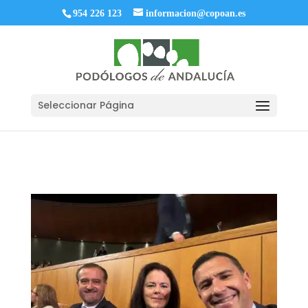
954 226 123
informacion@copoan.es
Seleccionar Página