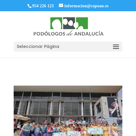
954 226 123
informacion@copoan.es
Seleccionar Página