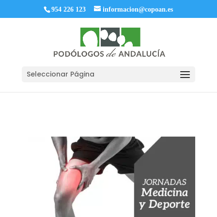
954 226 123
informacion@copoan.es
Seleccionar Página