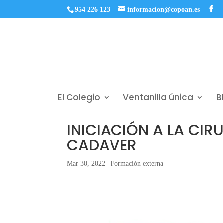
954 226 123
informacion@copoan.es
El Colegio
Ventanilla única
B
INICIACIÓN A LA CIR
CADAVER
Mar 30, 2022
|
Formación externa