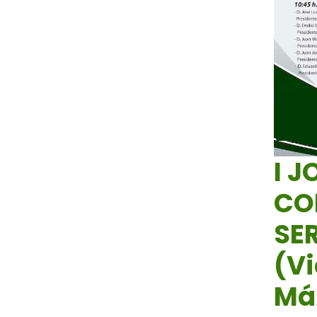
I 
CO
SE
(Vi
Má