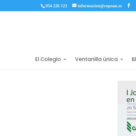
954 226 123
informacion@copoan.es
El Colegio
Ventanilla única
B