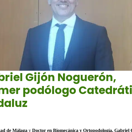
riel Gijón Noguerón,
imer podólogo Catedrát
daluz
23
|
Noticias
ad de Málaga
y
Doctor en Biomecánica y Ortopodología, Gabriel