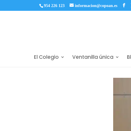
954 226 123
informacion@copoan.es
El Colegio
Ventanilla única
B