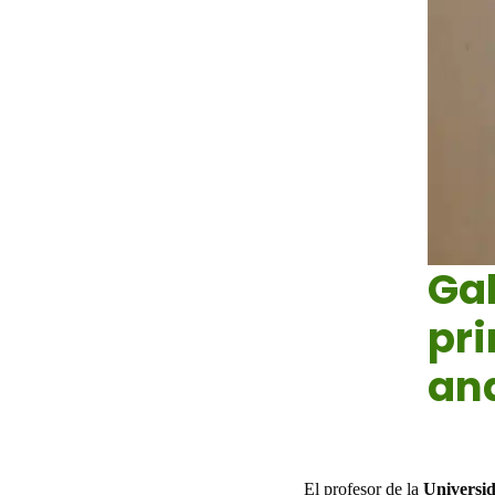
Gab
pr
an
Jun 28, 20
El profesor de la
Universid