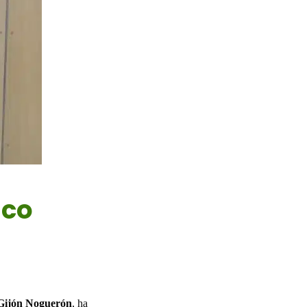
ico
 Gijón Noguerón
, ha