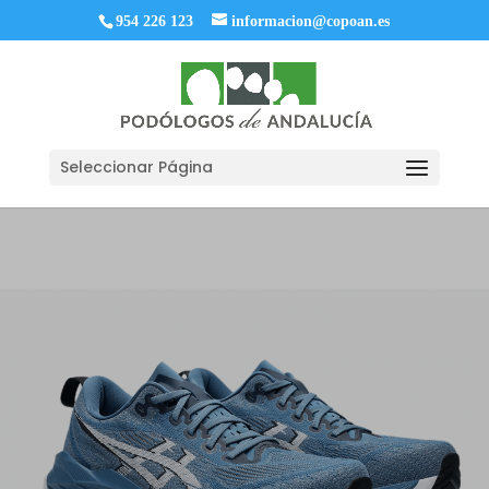
954 226 123
informacion@copoan.es
Seleccionar Página