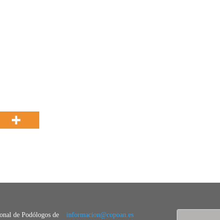
.
ional de Podólogos de
informacion@copoan.es