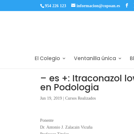
954 226 123
informacion@copoan.es
El Colegio
Ventanilla única
B
– es +: Itraconazol 
en Podologia
Jun 19, 2019
|
Cursos Realizados
Ponente
Dr. Antonio J. Zalacain Vicuña