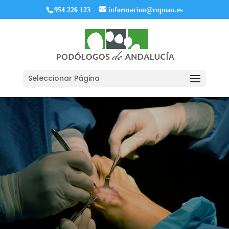
954 226 123
informacion@copoan.es
Seleccionar Página