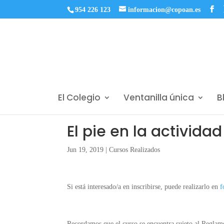
954 226 123
informacion@copoan.es
El Colegio
Ventanilla única
B
El pie en la actividad
Jun 19, 2019
|
Cursos Realizados
Si está interesado/a en inscribirse, puede realizarlo en
f
Recordamos que el curso se encuentra sujeto al Regla