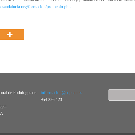
gosandalucia.org/formacion/protocolo.php
.
ional de Podólogos de
informacion@copoan.es
954 226 123
ppal
LA