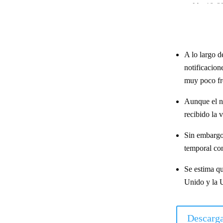
Mar 16, 2
A lo largo d
notificacion
muy poco fre
Aunque el nu
recibido la 
Sin embargo,
temporal con
Se estima q
Unido y la 
Descarga