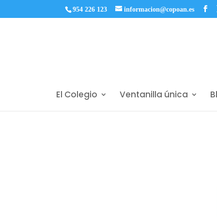
954 226 123
informacion@copoan.es
El Colegio
Ventanilla única
B