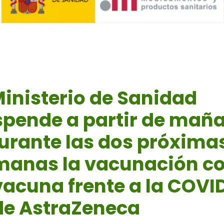
Ministerio de Sanidad
spende a partir de mañ
urante las dos próxima
manas la vacunación c
vacuna frente a la COVI
de AstraZeneca