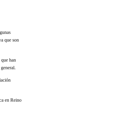
lgunas
 ya que son
s que han
 general.
ación
eca en Reino