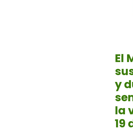
El 
su
y d
se
la 
19 