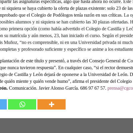
artir las asignaturas específicas, algo que hasta ahora no ocurre. Este 
i siquiera se haya cubierto la oferta de plazas existente: solo 23 de la
probado que el Colegio de Podólogos tenía razón en sus críticas.
La o
osibles alumnos y ni siquiera se han cubierto las 30 plazas ofertadas.
como primera opción (como había advertido el Colegio de Castilla y León
on su matrícula y aún menos, 23, han iniciado el curso. Según el presid
uis Muñoz, “no es comprensible, ni en una Universidad privada ni muc
ompletas y profesorado suficiente y específico se anime a los estudiante
plantación de este título y presentó, a través del Consejo General de Co
ue nunca tuvieron respuesta”. En cualquier caso, “si el rector demuestra
legio de Castilla y León dejará de oponerse a la Universidad de León. De
de quién miente y quién vende humo”, afirma el presidente del Colegi
León.
Comunicación. Javier Alonso García. 686 97 67 57.
prensa@cgco