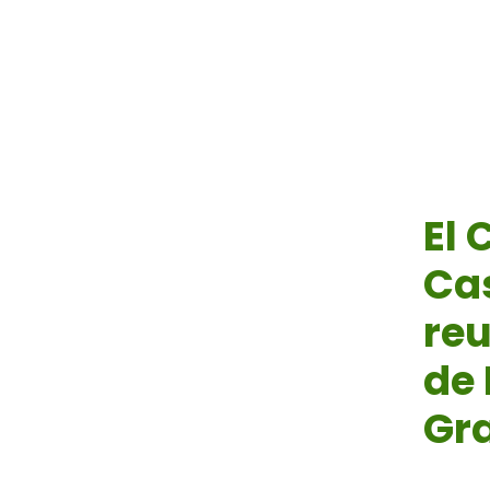
El 
Cas
reu
de 
Gr
Sep 24, 2