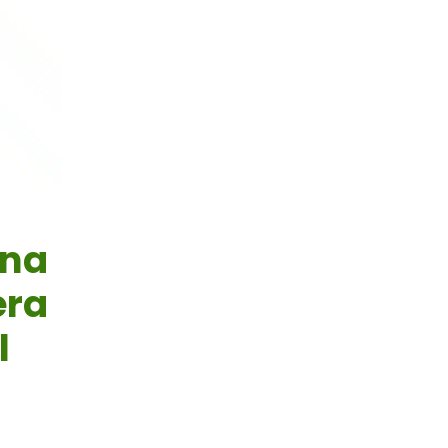
una
era
l