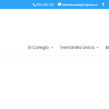
954 226 123
informacion@copoan.es
El Colegio
Ventanilla única
B