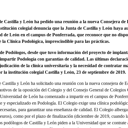
e Castilla y León ha pedido una reunión a la nueva Consejera de 
stitución colegial denuncia que la Junta de Castilla y León haya a
dad de León en el campus de Ponferrada, que reconoce que no disp
de la Clínica Podológica, imprescindible para las prácticas.
 de Podólogos, desde que tuvo información del proyecto de implant
a impartir Podología con garantías de calidad. Las últimas declara
udicación de la clínica universitaria y la necesidad de contratar 
 la institución colegial
Castilla y León, 23 de septiembre de 2019.
 Castilla y León ha solicitado una reunión con la nueva consejera de 
motivos de la oposición del Colegio y del Consejo General de Colegios 
Universidad de León ha comenzado a impartir en el campus de Ponferra
te y especializado en Podología. El Colegio exige una clínica podológic
necesarias, para garantizar una enseñanza de calidad. El Colegio alberg
0 euros), como por el plazo de finalización (diciembre de 2019, cuando la
os podólogos de Castilla y León piden a la Universidad que se contrate a