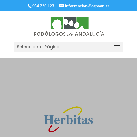
954 226 123
informacion@copoan.es
Seleccionar Página