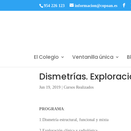
954 226 123
informacion@copoan.es
El Colegio
Ventanilla única
B
Dismetrías. Explorac
Jun 19, 2019
|
Cursos Realizados
PROGRAMA
:
1.Dismetría estructural, funcional y mixta
2.Exploración clínica y radiológica