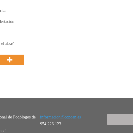
rica
destación
el alza?
ional de Podólogos de
informacion@copoan.es
954 226 123
ppal